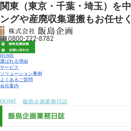
関東（東京・千葉・埼玉）を
ングや産廃収集運搬もお任せ
HOME
選ばれる理由
サービス
ソリューション事例
よくあるご質問
会社案内
HOME
>
飯島企画業務日誌
>
2019年10月