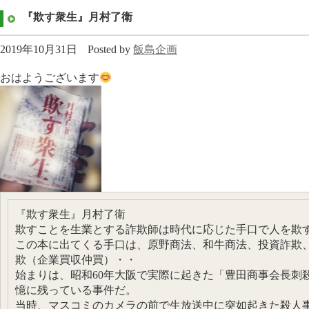
『欺す衆生』月村了衛
2019年10月31日
Posted by
飯島企画
おはようございます
『欺す衆生』月村了衛
欺すことを生業とする詐欺師は時代に応じた手口で人を欺
この本に出てくる手口は、原野商法、和牛商法、投資詐欺、
欺（企業買収仲買）・・
始まりは、昭和60年大阪で実際に起きた「豊田商事会長刺
憶に残っている事件だ。
当時、マスコミのカメラの前で生放送中に突如起きた殺人