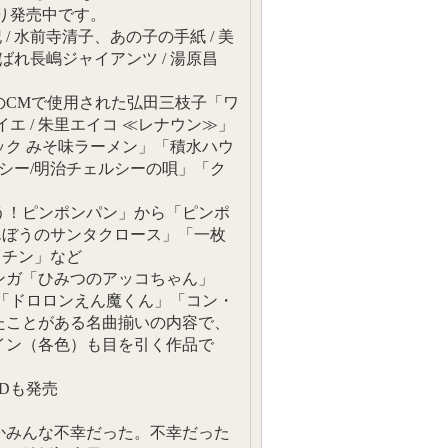
り発売中です。
/ 水前寺清子、あの子の手紙 / 美
ばれ長嶋ジャイアンツ / 湯原昌
のCMで使用された弘田三枝子「ワ
 / 朱里エイコ ≪レナウン≫」
ック みそ味ラーメン」「積水ハウ
シー/明治チェルシーの唄」「ク
う！ピンポンパン」から「ピンポ
んぼうのサンタクロース」「一枚
・チン」など
ンガ「ひみつのアッコちゃん」
「ドロロンえん魔くん」「コン・
たことがある名曲揃いの内容で、
イン（各色）も目を引く作品で
Dも発売
かみんな不幸だった。不幸だった