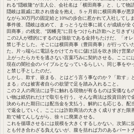
れる”隠岐隆”が主人公、会社名は「横田商事」と、して物
隠岐は親戚に欺され借金を抱え、５ヶ月前に横田商事が悪
ながら30万円の固定給と10%の歩合に惹かれて入社してし
事件後、隠岐は改めて、まっとうな仕事に就くが成績が全
田商事」の残党、”因幡充”に目をつけられ詐欺へと引きず
この2人が標的にするのは強欲である金持ちたけだ、「オ
禁じ手とした。そこには横田商事（豊田商事）が行ってい
た。片っ端らに電話をかけてカモに儲け話を吹き掛け営業
上がったらカモを逃さない言葉巧みに契約させる。ここには
現在の闇社会のバイブルとなっているらしい。同じ事をや
と禁じ手としたのだ。
しかし、欺す、嵌まる、とはどう言う事なのか？「欺す」
まる」のは被害者自らの欲望で足を踏み入れること。
この２人の商法には手に触れる現物が有るものは安価なも
い物は紙切れだけで取引を行う。そんな商法は投資目的で
決められた期日には配当金を支払う。解約にも応じる。配
で返金していく。ここには詐欺商法の大きく成りすぎた限
欺で補てんしながら、徐々に廃業させる。
これを循環させるには規模を大きくするしかない。次第に
とも付き合わざる負えないが、腹を括れば力のあるパート