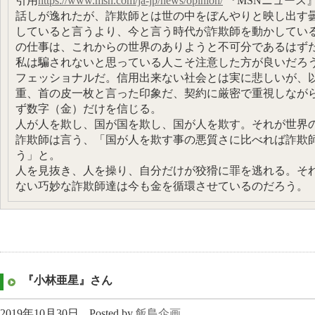
引用
https://www.msn.com/ja-jp/news/opinion/
『MSNニュース』201
話しが逸れたが、詐欺師とは世の中をぼんやりと映し出す
していると言うより、今と言う時代が詐欺師を動かしてい
の仕事は、これからの世界のありようと不可分であるはず
私は騙されないと思っている人こそ注意した方が良いだろ
フェッショナルだ。信用出来ない社会とは実に悲しいが、
重、首の皮一枚と言った印象だ、契約に厳密で重視しなが
ず数字（金）だけを信じる。
人が人を欺し、国が国を欺し、国が人を欺す。それが世界
詐欺師は言う、「国が人を欺す事の悪質さに比べれば詐欺
う」と。
人を見抜き、人を操り、自分だけが狡猾に罪を逃れる。そ
ない巧妙な詐欺師達は今も金を循環させているのだろう。
『小林亜星』さん
2019年10月30日
Posted by
飯島企画