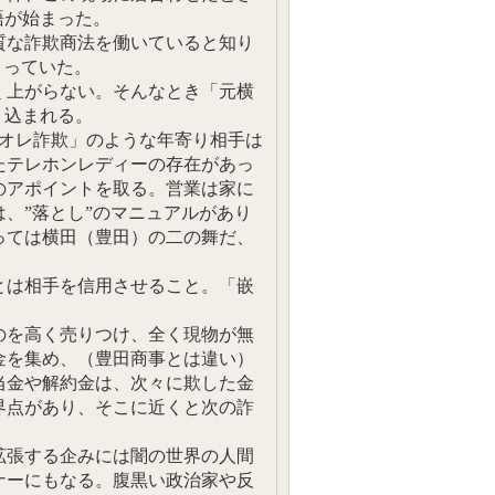
語が始まった。
質な詐欺商法を働いていると知り
まっていた。
く上がらない。そんなとき「元横
り込まれる。
レオレ詐欺」のような年寄り相手は
たテレホンレディーの存在があっ
のアポイントを取る。営業は家に
、”落とし”のマニュアルがあり
っては横田（豊田）の二の舞だ、
とは相手を信用させること。「嵌
のを高く売りつけ、全く現物が無
金を集め、（豊田商事とは違い）
当金や解約金は、次々に欺した金
界点があり、そこに近くと次の詐
拡張する企みには闇の世界の人間
ナーにもなる。腹黒い政治家や反