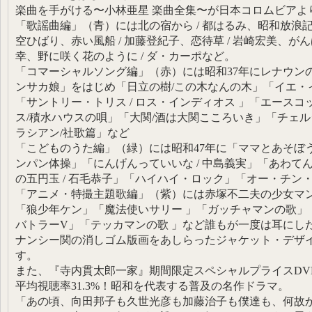
楽曲を手がける〜小林亜星 楽曲全集〜が日本コロムビアよ
「歌謡曲編」（青）には北の宿から / 都はるみ、昭和放浪記 
空ひばり、赤い風船 / 加藤登紀子、恋待草 / 岩崎宏美、がん
幸、野に咲く花のように / ダ・カーポなど。
「コマーシャルソング編」（赤）には昭和37年にレナウン
ンサカ娘」をはじめ「日立の樹/この木なんの木」「イエ・イエ
「サントリー・トリス / ロス・インディオス 」「エースコ
ス/積水ハウスの唄」「大関/酒は大関こころいき」「チェル
ラシアン/社歌篇」など
「こどものうた編」（緑）には昭和47年に「ママとあそぼ
ンパン体操」「にんげんっていいな / 中島義実」「あわて
の五円玉 / 石毛恭子」「ハイハイ・ロック」「オー・チン
「アニメ・特撮主題歌編」（紫）には赤塚不二夫の少女マ
「狼少年ケン」「魔法使いサリー 」「ガッチャマンの歌」
バトラーV」「テッカマンの歌 」など誰もが一度は耳にし
ナンシー関の消しゴム版画をあしらったジャケット・デザ
す。
また、『寺内貫太郎一家』期間限定スペシャルプライスDV
平均視聴率31.3%！昭和を代表する普及の名作ドラマ。
「あの頃、向田邦子も久世光彦も加藤治子も僕達も、何故