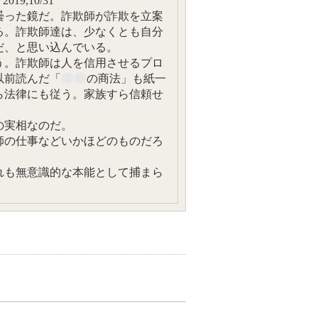
9,10/31
曇った鏡だ。詐欺師が詐欺を立案
る。詐欺師達は、少なくとも自分
だ、と思い込んでいる。
う。詐欺師は人を信用させるプロ
以前読んだ「
の商法」も紙一
ら法律にも従う。家族すら信頼せ
の実相なのだ。
師の仕事などいかほどのものだろ
れも無意識的な本能として捕まら