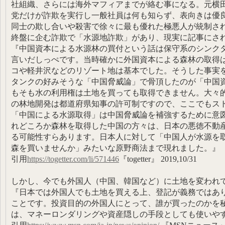
社組織、さらには海外マフィアまでが絡む事になる。元横
党だけが詐欺を実行し一般社員は何も知らず、表向きは優
同士の欺し合いや殺害で徐々に最も優れた極悪人が統制さ
終盤に企む詐欺で「水源地詐欺」があり、現実に記事にさ
『中国資本による水源林の買付という話は保守系のシンク
言いだしっぺです。当時確かに外国資本による森林の取得
コや軽井沢などのリゾート地は基本でした。そうした事実
タンクの好みそうな「中国脅威論」で骨頂したのが「中国
もそも水の利用権は土地を買っても取得できません。大々的
の林地開発は都道府県知事の許可制ですので、ここでもス
「中国による水源取得」は中国脅威論を補強するために意
れどころか森林を取得した中国の方々は、日本の悪徳不動
る可能性すらあります。日本人に対して「中国人が水源を
森を買いませんか」みたいな原野商法まで現れました。
引用
https://togetter.com/li/571446
『togetter』 2019,10/31
しかし、今でも外国人（中国、韓国など）に土地を変われ
『日本では外国人でも土地を買える上、登記が義務ではあ
ことです。投資目的の外国人にとって、誰が買ったのかを
は、マネーロンダリングや資産隠しの手段としても使いや