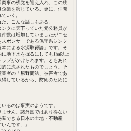
田商事の残党を迎え入れ、この残
良企業を演じている。更に、仲間
れていく。
れた、こんな話しもある。
タンクに天下っていた元公務員が
は件数は増加していましたがニセ
をスポンサーである保守系シンク
資本による水源取得論」です。そ
に地下水を掘るにしても1ha以上
トップがかけられます。ともあれ
図的に流されたものでしょう。そ
産業者の「原野商法」被害者であ
取得しているから、防衛のために
』
ているのは事実のようです。
りません。諸外国ではあり得ない
秘匿できる日本の土地・不動産
すいんです。』