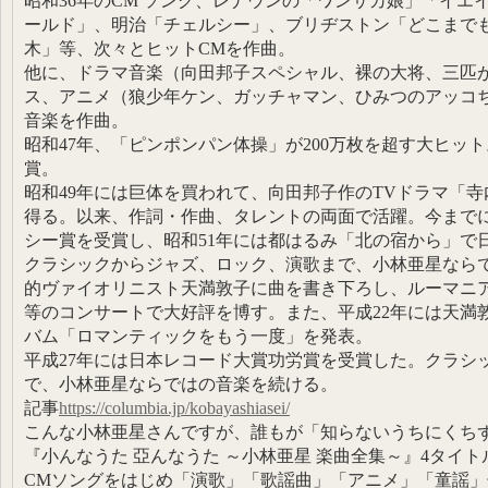
昭和36年のCM ソング、レナウンの「ワンサカ娘」「イエ
ールド」、明治「チェルシー」、ブリヂストン「どこまで
木」等、次々とヒットCMを作曲。
他に、ドラマ音楽（向田邦子スペシャル、裸の大将、三匹
ス、アニメ（狼少年ケン、ガッチャマン、ひみつのアッコ
音楽を作曲。
昭和47年、「ピンポンパン体操」が200万枚を超す大ヒッ
賞。
昭和49年には巨体を買われて、向田邦子作のTVドラマ「
得る。以来、作詞・作曲、タレントの両面で活躍。今まで
シー賞を受賞し、昭和51年には都はるみ「北の宿から」で
クラシックからジャズ、ロック、演歌まで、小林亜星なら
的ヴァイオリニスト天満敦子に曲を書き下ろし、ルーマニ
等のコンサートで大好評を博す。また、平成22年には天満
バム「ロマンティックをもう一度」を発表。
平成27年には日本レコード大賞功労賞を受賞した。クラシ
で、小林亜星ならではの音楽を続ける。
記事
https://columbia.jp/kobayashiasei/
こんな小林亜星さんですが、誰もが「知らないうちにくち
『小んなうた 亞んなうた ～小林亜星 楽曲全集～』4タイト
CMソングをはじめ「演歌」「歌謡曲」「アニメ」「童謡