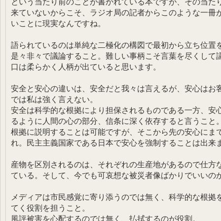
という当たり前のことが書かれている本ですが、その当た
来ていないからこそ、ラジオ局の記者からこのような一冊
いことに現実なんですね。
語られているのは単純な二極化の構図で最初から立ち位置
是々非々で議論すること。難しい事柄こそ言葉を尽くして
口は柔らかく人柄が出ていると思います。
安全と安心の違いは、安全だと我々は言えるが、安心はお
では私は強く言えない。
安全は科学的な根拠により担保されるものである一方、安心
るように人間の心の部分、信条に深く依存すると言うこと
根拠に説明することは可能ですが、そこから先の安心にま
れ。民主主義国家である日本で安心を強制することは出来
産物を区別されるのは、それぞれの生産地があるので仕方
ている。そして、今でも可哀想な被災者像ばかりでいいの
メディアは市民感覚に寄り添うのでは無く、科学的な根拠
てく役割を担うこと。
風評被害を心配するのでは無く、払拭するのが役割。