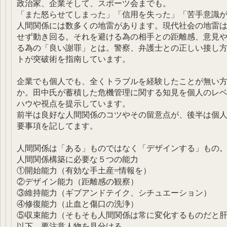
政治家、企業そして、スポーツ会までも。
「また怒らせてしまった」「信用を失った」「苦手意識
人間関係には数多くの地雷があります。現代社会の地雷
せず動き回る。それを避ける為の相手との距離感、意見
る為の「良い謝罪」とは。警察、弁護士との正しい接し
トが突破術を指南しています。
企業でも個人でも、全くトラブルを経験したことが無い
か。田中氏が蓄積した危機管理に関する知見を個人のレ
ハウや視点を提示しています。
前半は良好な人間関係のコツやその留意点が、後半は個
要事項を記してます。
人間関係は「ある」ものではなく「デザインする」もの
人間関係構築に必要な５つの能力
①開始能力（有効な手土産=情報を）
②デザイン能力（距離感の観察）
③維持能力（ギブアンドテイク、シチュエーション）
④修復能力（止血と傷口の洗浄）
⑤収束能力（そもそも人間関係は常に変化するものだと
以下、要注意人物を見分ける