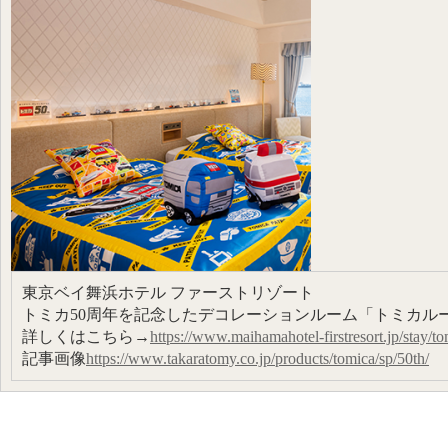
東京ベイ舞浜ホテル ファーストリゾート
トミカ50周年を記念したデコレーションルーム「トミカル
詳しくはこちら→
https://www.maihamahotel-firstresort.jp/stay/t
記事画像
https://www.takaratomy.co.jp/products/tomica/sp/50th/