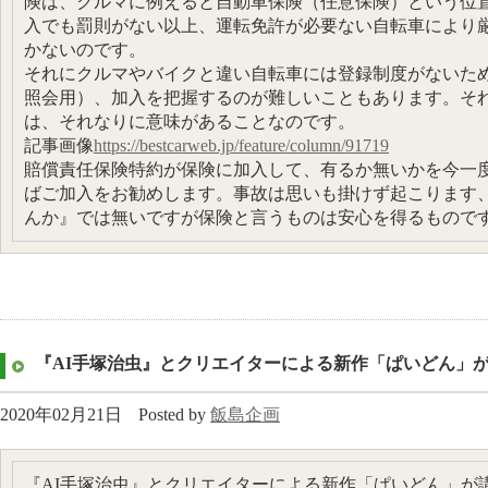
険は、クルマに例えると自動車保険（任意保険）という位
入でも罰則がない以上、運転免許が必要ない自転車により
かないのです。
それにクルマやバイクと違い自転車には登録制度がないた
照会用）、加入を把握するのが難しいこともあります。そ
は、それなりに意味があることなのです。
記事画像
https://bestcarweb.jp/feature/column/91719
賠償責任保険特約が保険に加入して、有るか無いかを今一
ばご加入をお勧めします。事故は思いも掛けず起こります
んか』では無いですが保険と言うものは安心を得るもので
『AI手塚治虫』とクリエイターによる新作「ぱいどん」
2020年02月21日
Posted by
飯島企画
『AI手塚治虫』とクリエイターによる新作「ぱいどん」が