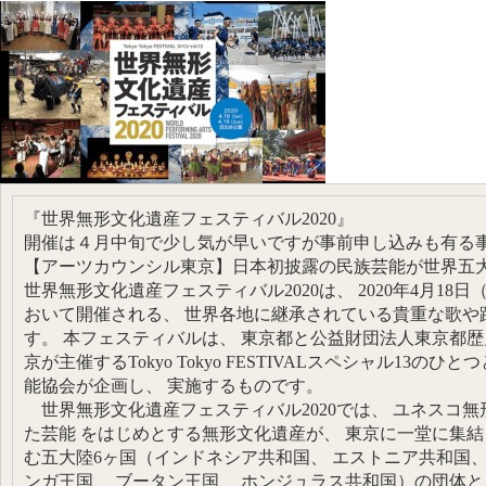
『世界無形文化遺産フェスティバル2020』
開催は４月中旬で少し気が早いですが事前申し込みも有る
【アーツカウンシル東京】日本初披露の民族芸能が世界五
世界無形文化遺産フェスティバル2020は、 2020年4月18
おいて開催される、 世界各地に継承されている貴重な歌や
す。 本フェスティバルは、 東京都と公益財団法人東京都歴
京が主催するTokyo Tokyo FESTIVALスペシャル13
能協会が企画し、 実施するものです。
世界無形文化遺産フェスティバル2020では、 ユネスコ
た芸能 をはじめとする無形文化遺産が、 東京に一堂に集結
む五大陸6ヶ国（インドネシア共和国、 エストニア共和国、
ンガ王国、 ブータン王国、 ホンジュラス共和国）の団体と