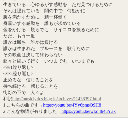
生きている 心ゆるがす感動を ただ見つけるために
それは隠れている 闇の中で 何処かに
腹を満たすために 精一杯働く
身震いする感動を 誰もが求めている
金をかける 幾らでも サイコロを振るために
ただ、もう一度
誰かは勝ち 誰かは負ける
誰かは生まれた ブルースを 歌うために
その映画は決して終わらない
延々と続いて行く いつまでも いつまでも
<※1繰り返し>
<※2繰り返し>
止めるな 信じることを
持ち続けろ 感じることを
街灯の下で 人々よ
和訳
http://musiclyrics.blog.jp/archives/11438397.html
1.こちらの曲です→
https://youtu.be/4Yy6pmsQ9H8
2.こんな物語が有りました→
https://youtu.be/wxc-Ih4uY3k