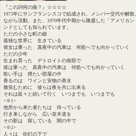
『この詞何の曲？』☆☆☆☆
1973年にサンフランシスコで結成され、メンバー交代や解
ながら活動。また、1970年代中期から隆盛した「アメリカ
ンドとしても知られています。
ただの小さな町の娘
孤独な世界に 生きている
彼女は乗った 真夜中の汽車は 何処へでも向かっていく
ただの少年
生まれ育った デトロイトの南部で
彼は乗った 真夜中の汽車は 何処へでも向かっていく
歌い手は 煙たい部屋の中
香るのは ワインと安物の香水
微笑むために 彼らは夜を共に出来る
それは延々と続いて行く いつまでも いつまでも
<※1>
他所から来た者たちは 待っている
行き来しながら 広い並木道を
その影は 探している 闇の中で
<※2>
人々は 街灯の下で