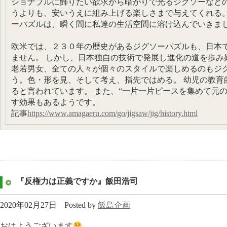
ショナブルに飾りたい欲求から暗がりで光るジグソーなど
うよりも、安いうえに組み上げる楽しさまで与えてくれる。
ーパズルは、瞬く間に私達の生活空間に溶け込んでいきま
欧米では、２３０年の歴史があるジグソーパズルも、日本
ません。 しかし、日本独自の技術で発展し進化の道を歩み
老若男女、全ての人々が個々のスタイルで楽しめるのもジグ
う。色・形を見、そして考え、指先ではめる。 幼児の教育
ると言われています。 また、“一片一片ピースを集めて元
す効果もあるようです。
記事
https://www.amagaeru.com/go/jigsaw/jig/history.html
『反権力は正義ですか』飯田浩司
2020年02月27日
Posted by
飯島企画
おはようございます