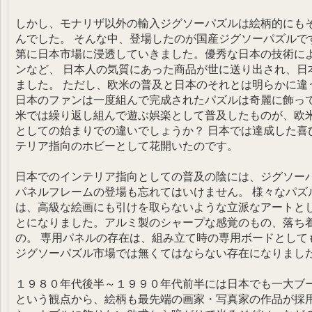
しかし、モナリザ以外の輸入ジグソーパズルは絵柄的にも
んでした。 そんな中、登場したのが国産ジグソーパズルで
第に日本市場に浸透していきました。優秀な日本の技術に
ンなど、 日本人の気質にあった商品が世に送り出され、日
ました。 ただし、欧米の普及と日本のそれとは明らかに違
日本のファンは一度組んで完成されたパズルは奇麗に飾って
米では繰り返し組んで遊ぶ娯楽として普及したものが、欧
としての始まりでの違いでしょうか？ 日本では達成した喜
テリア指向のホビーとして花開いたのです。
日本でのインテリア指向としての普及の陰には、ジグソー
パネルフレームの登場も忘れてはいけません。 様々なパズ
は、高級な絵画にも引けを取らないような立派なアートと
とになりました。アルミ製のシャープな感覚のもの、落ち
の。 専用パネルの存在は、組み立て時の専用ボードとして
ジグソーパズル市場では無くてはならない存在になりまし
１９８０年代後半～１９９０年代前半には日本でも一大ブー
という観点から、絵柄も最先端の画家・写真家の作品が採用