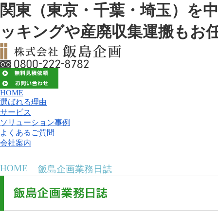
関東（東京・千葉・埼玉）を
ッキングや産廃収集運搬もお
HOME
選ばれる理由
サービス
ソリューション事例
よくあるご質問
会社案内
HOME
>
飯島企画業務日誌
>
2020年02月