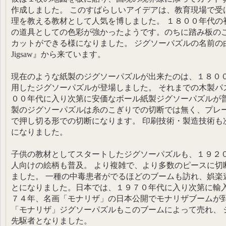
作成しました。 このすばらしいアイデアは、教育現場で受
理を教える教材として人気を博しました。 １８００年代の
の道具としての色彩が強かったようです。のちに踏み板の
カットができる様になりました。 ジグソーパズルの名前の
Jigsaw』から来ています。
現在のような紙製のジグソーパズルが出来たのは、１８０
用したジグソーパズルが登場しました。 それまでの木製パ
００年代に入り次第に安価なボール紙製ジグソーパズルが
製のジグソーパズルは糸のこぎりでの切断では無く、プレ
で押し切る形での切断になります。 印刷技術・製造技術も
になりました。
子供の教材としてスタートしたジグソーパズルも、１９２
人向けの絵柄も普及。 より複雑で、より多数のピースに切
ました。 一種の中毒患者がでるほどのブームも訪れ、娯楽
とになりました。日本では、１９７０年代に入り次第に輸入
７４年、名画「モナリザ」の日本公開でモナリザブームが到
「モナリザ」ジグソーパズルもこのブームによって売れ、 
先駆者となりました。