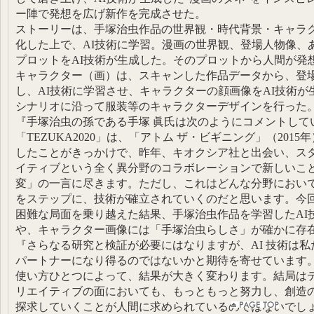
ー陣で発想を広げ新作を完成させた。
ストーリーは、手塚治虫作品の世界観・時代背景・キャラ
化した上で、AI技術に学習。漫画の世界観、登場人物像、
プロットをAI技術が生成した。そのプロットから人間が発
キャラクター（画）は、スキャンした作品データから、登場
し、AI技術に学習させ、キャラクターの顔画像をAI技術
シナリオに沿って服装等のキャラクターデザインを行った
『手塚治虫の孫である手塚 眞氏は次のようにコメントして
「TEZUKA2020」は、「アトム ザ・ビギニング」（201
したことがきっかけで、昨年、キオクシア社と出会い、スタ
イティブという全く異分野のコラボレーションで新しいこ
変」の一言に尽きます。ただし、これはどんな分野におい
をステップに、技術が確立されていくのだと思います。今
困難な局面を乗り越えた結果、手塚治虫作品を学習したAI
や、キャラクター画像には「手塚治虫らしさ」が確かに存
『さらなる研究と検証が必要にはなりますが、AI 技術は
パートナーになり得るのではないかと期待を寄せています
使い方ひとつによって、結果が大きく変わります。結局は
リエイティブの面においても、もっともっと努力し、創造
探求していくことが人間に求められているのではないでし