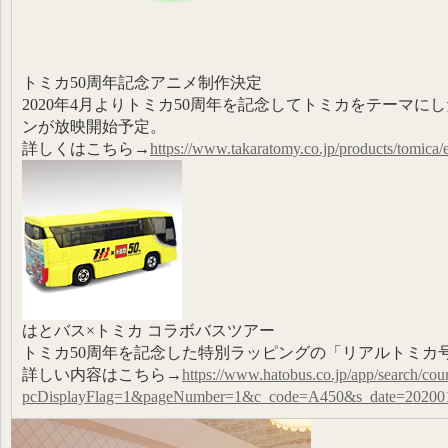
トミカ50周年記念アニメ制作決定
2020年4月よりトミカ50周年を記念してトミカをテーマ
ンが放映開始予定。
詳しくはこちら→
https://www.takaratomy.co.jp/products/tomica/
はとバス×トミカ コラボバスツアー
トミカ50周年を記念した特別ラッピングの「リアルトミカ
詳しい内容はこちら→
https://www.hatobus.co.jp/app/search/cour
pcDisplayFlag=1&pageNumber=1&c_code=A450&s_date=20200