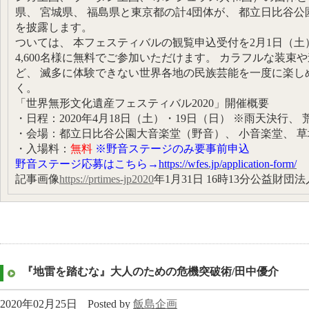
県、 宮城県、 福島県と東京都の計4団体が、 都立日比谷
を披露します。
ついては、 本フェスティバルの観覧申込受付を2月1日（土
4,600名様に無料でご参加いただけます。 カラフルな装
ど、 滅多に体験できない世界各地の民族芸能を一度に楽し
く。
「世界無形文化遺産フェスティバル2020」開催概要
・日程：2020年4月18日（土）・19日（日） ※雨天決行、
・会場：都立日比谷公園大音楽堂（野音）、 小音楽堂、 草
・入場料：
無料
※野音ステージのみ要事前申込
野音ステージ応募はこちら→
https://wfes.jp/application-form/
記事画像
https://prtimes-jp2020
年1月31日 16時13分公益財
『地雷を踏むな』大人のための危機突破術/田中優介
2020年02月25日
Posted by
飯島企画