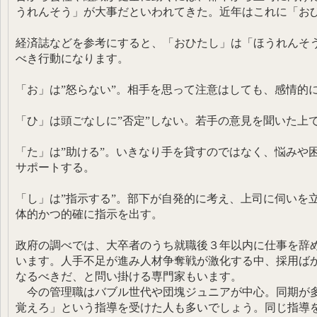
うれんそう」が大事だといわれてきた。近年はこれに「お
経済誌などを参考にすると、「おひたし」は「ほうれんそ
べき行動になります。
「お」は”怒らない”。相手を思って注意はしても、感情的
「ひ」は頭ごなしに”否定”しない。若手の意見を聞いた上
「た」は”助ける”。いきなり手を貸すのではなく、悩みや
サポートする。
「し」は”指示する”。部下が自発的に考え、上司に伺いを
体的かつ的確に指示を出す。
政府の調べでは、大卒者のうち就職後３年以内に仕事を辞
います。人手不足が進み人材争奪戦が激化する中、採用ば
なるべきだ、と問い掛ける専門家もいます。
今の管理職はバブル世代や団塊ジュニアが中心。同期が多
覚えろ」という指導を受けた人も多いでしょう。同じ指導