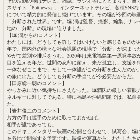
その活動の場はテレビ、雑誌、ラジオ等にとどまらず、自
スサイト「8bitnews」、インターネットテレビ、各種SN
について精力的に発信し続けています。その堀が今回の映
「分断された世界」です。堀 潤は監督、撮影、編集、ナレ
地の「分断」の現場に迫りました。
【堀 潤からのコメント】
わたしには、どうしても許してはいけないと感じるものがあ
年で、国内外の様々な社会課題の現場で「分断」が深まっ
やがて差別や排斥をうむ。2020年は東電福島第一原発事故
目を迎える年だ。世間の忘却に耐え、未だ孤立し、支援を
一体なぜここまで、そして一体誰がこの分断を生んだのか
の旅に出た。どうしても分断の手当てが今必要だからだ。
【田原総一朗のコメント】
やっかみに近い気持ちにさえなった。堀潤氏の厳しい着眼
ネルギーに対してである。特に福島や沖縄問題では、私自
た。
【岩井俊二のコメント】
片方の手は握手のために取っておかねば。
相手が誰であっても。
このドキュメンタリー映画の公開と合わせて、試写会、堀
を各地で開催する予定です。映像や写真から、わたしたち