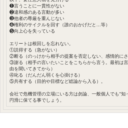
❶言うことに一貫性がない
❷違和感のある言動が多い
❸他者の尊厳を重んじない
❹権利のサイクルを回す（誰のおかげだと…等）
❺向上心を失っている
エリートは根回しを忘れない。
①説得する（急がない）
②断る（のっけから相手の提案を否定しない、感情的に
③謝る（相手の言いたいことをこちらから言う。最初は
由を聞いてきてから）
④叱る（だんだん弱くを心掛ける）
⑤共有する（目的や目標など総論から入る）。
会社で危機管理の立場にいる方は勿論、一般個人でも”知
円滑に保てる事でしょう。