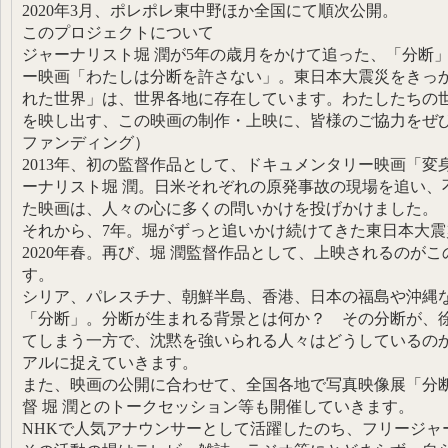
2020年3月、ポレポレ東中野ほか全国にて順次公開。
このプロジェクトについて
ジャーナリスト堀 潤が5年の歳月をかけて追った、「分断
ー映画「わたしは分断を許さない」。東日本大震災をきっか
れた世界」は、世界各地に存在しています。わたしたちの
を映し出す、この映画の制作・上映に、皆様のご協力をぜ
ファンディング）
2013年、初の監督作品として、ドキュメンタリー映画「変身 Me
ーナリスト堀 潤。日米それぞれの原発事故の現場を追い、
た映画は、人々の心に多くの問いかけを投げかけました。
それから、7年。堀がずっと追いかけ続けてきた東日本大震
2020年春。再び、堀 潤監督作品として、上映されるのが
す。
シリア、パレスチナ、朝鮮半島、香港、日本の福島や沖縄
「分断」。分断が生まれる背景とは何か？ その分断が、
てしまう一方で、沈黙を強いられる人々はどうしているの
アルに捉えていきます。
また、映画の公開に合わせて、全国各地で写真映像展「分
督 堀 潤とのトークセッション等も開催していきます。
NHKで人気アナウンサーとして活躍したのち、フリージャ