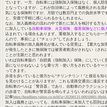
ています。一方、自転車には強制加入保険はなく、個人賠
となっていますが、これが自治体によって義務化される流
気になる保険料ですが、月額では数百円までの負担水準で
と、安価で手軽に感じられるかもしれません。
なお、加入義務化の流れの中で新たに加入を検討する方も
に加入している
自動車保険、火災保険、傷害保険などに個
込まれている場合もあります。重複加入するとどちらか一
んので、事前によく”チェック”しておきましょう。
自転車保険の加入義務化が進んでいる背景は、【重大な加
が発生したときに無保険では被害者救済がされない（され
ことが主眼だと思われます。
いわば自転車版の「自賠責（強制加入）保険」にしていく
器になりかねないような乗り方・使い方をされているケー
ってきます。
歩道を歩いていると後方から“チリンチリン！”と接近を知
を見かけることがありますが、これも道路交通法に違反す
自転車のベルは「警音器」であり、自動車のクラクション
の歩道で、自転車が警音器を鳴らすようないわれはないは
記事
https://headlines.yahoo.co.jp/hl?a=20200131-00010001-ffield-
加入は義務とはいっても、自転車保険に未加入でも罰則は