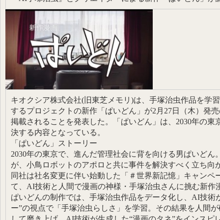
キオクシア株式会社(旧東芝メモリ)は、手塚治虫作品を学習
するプロジェクトの新作「ぱいどん」が2月27日（木）発
掲載されることを発表した。「ぱいどん」は、2030年の
決する内容となっている。
「ぱいどん」ストーリー
2030年の東京で、進んだ管理社会に背を向ける男ぱいど
が、小鳥ロボットのアポロと共に事件を解決すべく立ち向
同社は社名変更に伴い始動した「＃世界新記憶」キャンペーンの
て、AI技術と人間で漫画の神様・手塚治虫さんに挑む新作
ぱいどんの制作では、手塚治虫作品をデータ化し、AI技術が
ー”の視点で「手塚治虫らしさ」を学習。その結果を人間が
して磨き上げ、AI技術が生成した“漫画のタネ”をインス